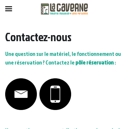
Matériel
Contactez-nous
Nous rejoindre
Catalogue
Suggérer
Fonctionnement
Une question sur le matériel, le fonctionnement ou 
Nous retrouver
une réservation ? Contactez le 
pôle réservation
 : 
L'équipe